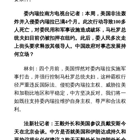
委内瑞拉南方电视台记者：本周，美国非法轰
炸并入侵委内瑞拉已满4个月。此次行动导致100多
人死亡，对委民用和军事设施造成破坏，马杜罗总
统夫妇目前仍被扣押在纽约。此后，委人民多次走
上街头要求释放其领导人。中国政府对事态发展持
何立场？
林剑：四个月前，美国悍然对委内瑞拉实施军
事打击，并强行控制马杜罗总统夫妇，这种霸权行
径严重违反国际法、侵犯委内瑞拉主权、威胁拉美
和加勒比地区和平稳定，中方坚决反对。我们将一
如既往支持委内瑞拉维护自身主权、尊严和合法权
利。
法新社记者：王毅外长和美国参议员戴安斯今
天在北京会谈。中方是否就美国和伊朗达成持久和
平协议提出任何建议？昨天王毅外长与伊朗外长会