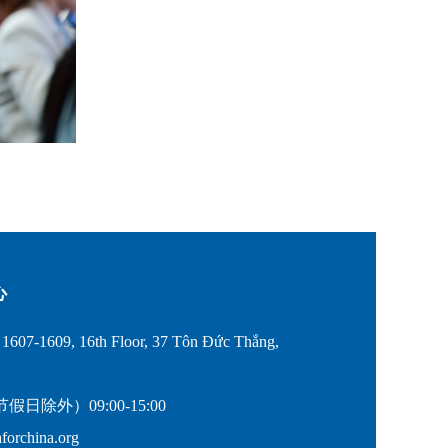
心
607-1609, 16th Floor, 37 Tôn Đức Thắng,
除外）09:00-15:00
rchina.org