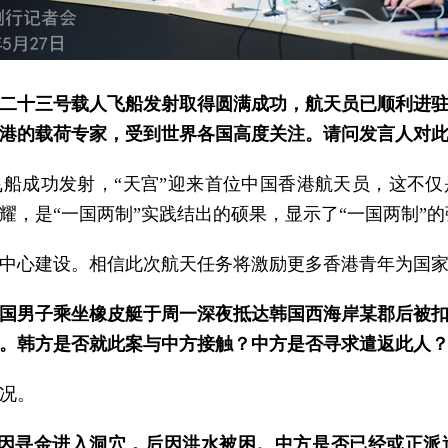
二十三号载人飞船发射取得圆满成功，航天员已顺利进
港的载荷专家，受到世界各国高度关注。请问发言人对
船成功发射，“天宫”迎来首位中国香港航天员，这不
耀，是“一国两制”实践结出的硕果，显示了“一国两制”
中心建设。相信此次航天任务将激励更多香港青年为国
中国男子乘坐橡皮艇于周一深夜抵达韩国西海岸某郡后被
。韩方是否就此案与中方接触？中方是否寻求遣返此人
况。
挝因寻金进入洞穴，后因洪水被困。中方是否已经或正派