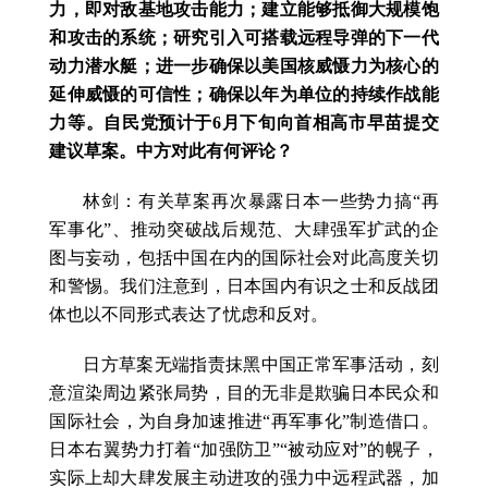
力，即对敌基地攻击能力；建立能够抵御大规模饱
和攻击的系统；研究引入可搭载远程导弹的下一代
动力潜水艇；进一步确保以美国核威慑力为核心的
延伸威慑的可信性；确保以年为单位的持续作战能
力等。自民党预计于6月下旬向首相高市早苗提交
建议草案。中方对此有何评论？
林剑：有关草案再次暴露日本一些势力搞“再
军事化”、推动突破战后规范、大肆强军扩武的企
图与妄动，包括中国在内的国际社会对此高度关切
和警惕。我们注意到，日本国内有识之士和反战团
体也以不同形式表达了忧虑和反对。
日方草案无端指责抹黑中国正常军事活动，刻
意渲染周边紧张局势，目的无非是欺骗日本民众和
国际社会，为自身加速推进“再军事化”制造借口。
日本右翼势力打着“加强防卫”“被动应对”的幌子，
实际上却大肆发展主动进攻的强力中远程武器，加