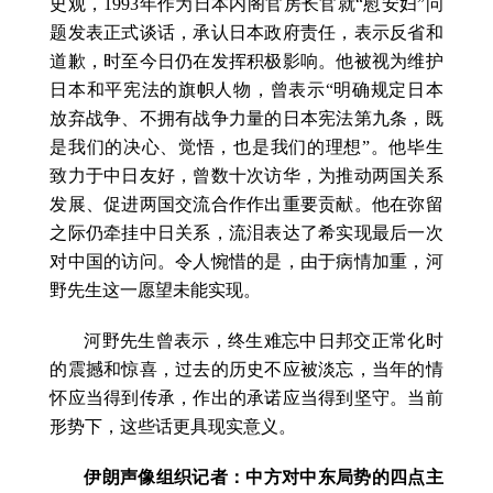
史观，1993年作为日本内阁官房长官就“慰安妇
”问
题发表正式谈话，承认日本政府责任，表示反省和
道歉，时至今日仍在发挥积极影响。他被视为维护
日本和平宪法的旗帜人物，曾表示“明确规定日本
放弃战争、不拥有战争力量的日本宪法第九条，既
是我们的决心、觉悟，也是我们的理想”。他毕生
致力于中日友好，曾数十次访华，为推动两国关系
发展、促进两国交流合作作出重要贡献。他在弥留
之际仍牵挂中日关系，流泪表达了希实现最后一次
对中国的访问。令人惋惜的是，由于病情加重，河
野先生这一愿望未能实现。
河野先生曾表示，终生难忘中日邦交正常化时
的震撼和惊喜，过去的历史不应被淡忘，当年的情
怀应当得到传承，作出的承诺应当得到坚守。当前
形势下，这些话更具现实意义。
伊朗声像组织记者：中方对中东局势的四点主