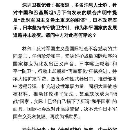
深圳卫视记者：据报道，多名消息人士称，针
对中国和巴基斯坦5月下旬发表的联合声明中提
及“反对军国主义卷土重来的图谋”，日本政府表
示，日本坚持专守防卫方针、作为和平国家的发展
道路并未改变。请问中方对此有何评论？
林剑：反对军国主义是国际社会不容撼动的共
同意志，任何珍爱和平、坚决维护战后国际秩序的
国家都应为此发出正义声音。日本嘴上喊着“和
平”“防卫”，行动上却朝着“再军事化”狂飙突进，持
续大幅扩充军费、放宽杀伤性武器出口、推进部署
中远程导弹、扩充进攻性军事力量、囤积大量敏感
核材料、推动修改和平宪法，甚至鼓吹成为“能
战”国家，实际上已经自己摘下了所谓“和平国家”的
面具。国际社会应对此高度警惕，决不允许日本军
国主义死灰复燃、再度为祸世界。
法新社记者：据《金融时报》报道，由于经贸