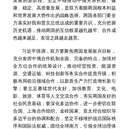
发展的新阶段。坚定不移推动中俄关系长期、健
康、稳定、高质量发展，是双方着眼两国根本利益
和世界发展大势作出的战略选择。两国各部门要全
力落实好我和普京总统达成的重要共识，充分把握
历史机遇，推动两国的互信根基越扎越牢、合作成
色越来越足、友谊之路越走越宽。
习近平强调，双方要聚焦两国发展振兴目标，
充分发挥中俄合作机制全面、完备的特点，加强对
全方位合作的统筹设计，推动经贸投资、能源资
源、交通运输、科技创新等务实合作提质升级，积
极布局前沿领域合作，以新质生产力打造增长新引
擎；要立足赓续世代友好，加强教育、文化、电
影、旅游、体育等人文交流合作，夯实两国友好的
社会民意基础；要深化多边协作，进一步密切在联
合国、上海合作组织、金砖国家、亚太经合组织等
多边平台的协调和配合，坚定不移维护战后国际秩
序和国际法权威，团结全球南方，引领全球治理体