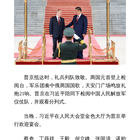
普京抵达时，礼兵列队致敬。两国元首登上检
阅台，军乐团奏中俄两国国歌，天安门广场鸣放礼
炮21响。普京在习近平陪同下检阅中国人民解放军
仪仗队，并观看分列式。
当晚，习近平在人民大会堂金色大厅为普京举
行欢迎宴会。
蔡奇、丁薛祥、王毅、何立峰、张国清、谌贻