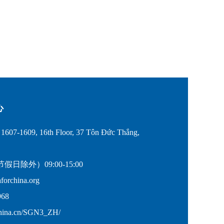
。
心
607-1609, 16th Floor, 37 Tôn Đức Thắng,
除外）09:00-15:00
rchina.org
68
hina.cn/SGN3_ZH/