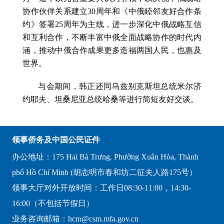
协作伙伴关系建立30周年和《中俄睦邻友好合作条
约》签署25周年为主线，进一步深化中俄战略互信
和互利合作，不断丰富中俄全面战略协作的时代内
涵，推动中俄合作成果更多造福两国人民，也惠及
世界。
与会期间，韩正还同乌兹别克斯坦总统米尔济
约耶夫、坦桑尼亚总统哈桑等进行简短友好交谈。
领事侨务及中国公民证件
办公地址：175 Hai Bà Trưng, Phường Xuân Hòa, Thành
phố Hồ Chí Minh (胡志明市春和坊二征夫人路175号）
领事大厅对外开放时间：工作日08:30-11:00，14:30-
16:00（不包括节假日）
业务咨询邮箱：hcm@csm.mfa.gov.cn