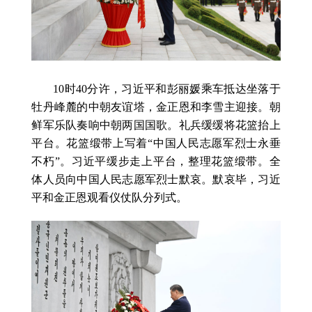
10时40分许，习近平和彭丽媛乘车抵达坐落于
牡丹峰麓的中朝友谊塔，金正恩和李雪主迎接。朝
鲜军乐队奏响中朝两国国歌。礼兵缓缓将花篮抬上
平台。花篮缎带上写着“中国人民志愿军烈士永垂
不朽”。习近平缓步走上平台，整理花篮缎带。全
体人员向中国人民志愿军烈士默哀。默哀毕，习近
平和金正恩观看仪仗队分列式。