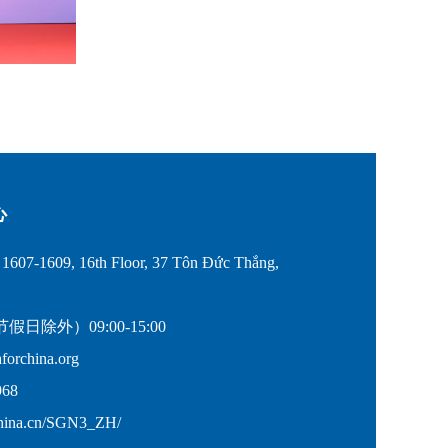
心
607-1609, 16th Floor, 37 Tôn Đức Thắng,
除外）09:00-15:00
rchina.org
68
hina.cn/SGN3_ZH/