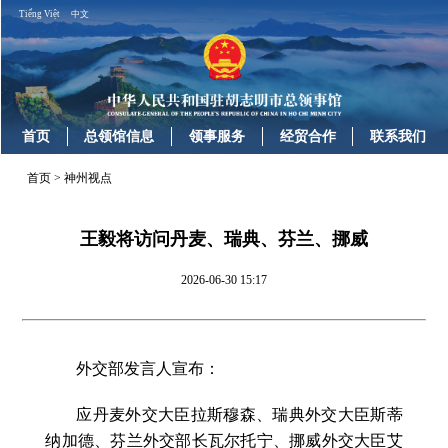
Tiếng Việt
中文
首页
总领馆信息
领事服务
经贸合作
联系我们
首页
>
神州视点
王毅将访问丹麦、瑞典、芬兰、挪威
2026-06-30 15:17
外交部发言人宣布：
应丹麦外交大臣拉斯穆森、瑞典外交大臣斯蒂
纳加德、芬兰外交部长瓦尔托宁、挪威外交大臣艾