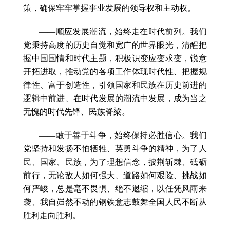
策，确保牢牢掌握事业发展的领导权和主动权。
——顺应发展潮流，始终走在时代前列。我们
党秉持高度的历史自觉和宽广的世界眼光，清醒把
握中国国情和时代主题，积极识变应变求变，锐意
开拓进取，推动党的各项工作体现时代性、把握规
律性、富于创造性，引领国家和民族在历史前进的
逻辑中前进、在时代发展的潮流中发展，成为当之
无愧的时代先锋、民族脊梁。
——敢于善于斗争，始终保持必胜信心。我们
党坚持和发扬不怕牺牲、英勇斗争的精神，为了人
民、国家、民族，为了理想信念，披荆斩棘、砥砺
前行，无论敌人如何强大、道路如何艰险、挑战如
何严峻，总是毫不畏惧、绝不退缩，以任凭风雨来
袭、我自岿然不动的钢铁意志鼓舞全国人民不断从
胜利走向胜利。