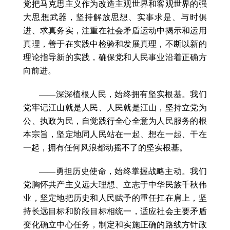
党把马克思主义作为改造主观世界和客观世界的强
大思想武器，坚持解放思想、实事求是、与时俱
进、求真务实，注重在社会矛盾运动中揭示和运用
真理，善于在实践中检验和发展真理，不断以新的
理论指导新的实践，确保党和人民事业沿着正确方
向前进。
——深深植根人民，始终拥有坚实根基。我们
党牢记江山就是人民、人民就是江山，坚持立党为
公、执政为民，自觉践行全心全意为人民服务的根
本宗旨，坚定地同人民站在一起、想在一起、干在
一起，拥有任何风浪都动摇不了的坚实根基。
——勇担历史使命，始终掌握战略主动。我们
党胸怀共产主义远大理想、立志于中华民族千秋伟
业，坚定地把历史和人民赋予的重任扛在肩上，坚
持长远目标和阶段目标相统一，适应社会主要矛盾
变化确立中心任务，制定和实施正确的路线方针政