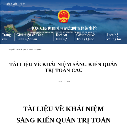
Tiếng Việt
中文
Trang
Giới thiệu về Tổng
Dịch vụ
Giới thiệu về
Liên hệ
chủ
Lãnh sự quán
lãnh sự
Trung Quốc
chúng tôi
Trang chủ
>
Tin tức quan trọng về Trung Quốc
TÀI LIỆU VỀ KHÁI NIỆM SÁNG KIẾN QUẢN
TRỊ TOÀN CẦU
2025-09-11 18:58
TÀI LIỆU VỀ KHÁI NIỆM
SÁNG KIẾN QUẢN TRỊ TOÀN