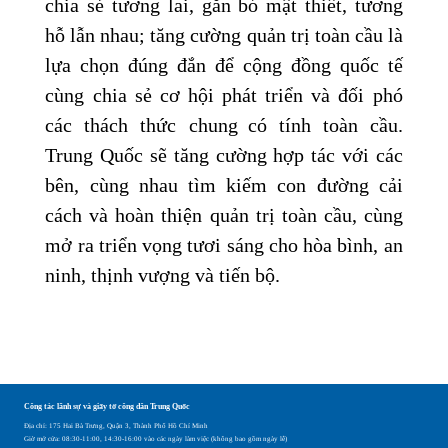
chia sẻ tương lai, gắn bó mật thiết, tương
hỗ lẫn nhau; tăng cường quản trị toàn cầu là
lựa chọn đúng đắn để cộng đồng quốc tế
cùng chia sẻ cơ hội phát triển và đối phó
các thách thức chung có tính toàn cầu.
Trung Quốc sẽ tăng cường hợp tác với các
bên, cùng nhau tìm kiếm con đường cải
cách và hoàn thiện quản trị toàn cầu, cùng
mở ra triển vọng tươi sáng cho hòa bình, an
ninh, thịnh vượng và tiến bộ.
Công tác lãnh sự và giấy tờ công dân Trung Quốc
Địa chỉ: 175 Hai Bà Trưng, Quận 3, Thành Phố Hồ Chí Minh
Giờ mở cửa: 08:30-11:00, 14:30-16:00 vào các ngày làm việc (không bao gồm ngày lễ)