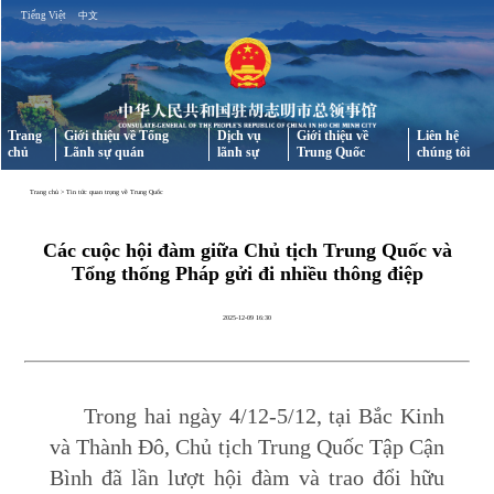
Tiếng Việt
中文
Trang
Giới thiệu về Tổng
Dịch vụ
Giới thiệu về
Liên hệ
chủ
Lãnh sự quán
lãnh sự
Trung Quốc
chúng tôi
Trang chủ
>
Tin tức quan trọng về Trung Quốc
Các cuộc hội đàm giữa Chủ tịch Trung Quốc và
Tổng thống Pháp gửi đi nhiều thông điệp
2025-12-09 16:30
Trong hai ngày 4/12-5/12, tại Bắc Kinh
và Thành Đô, Chủ tịch Trung Quốc Tập Cận
Bình đã lần lượt hội đàm và trao đổi hữu