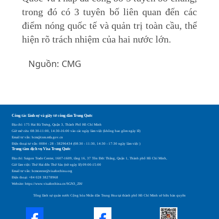
trong đó có 3 tuyên bố liên quan đến các
điểm nóng quốc tế và quản trị toàn cầu, thể
hiện rõ trách nhiệm của hai nước lớn.
Nguồn: CMG
Công tác lãnh sự và giấy tờ công dân Trung Quốc
Địa chỉ: 175 Hai Bà Trưng, Quận 3, Thành Phố Hồ Chí Minh
Giờ mở cửa: 08:30-11:00, 14:30-16:00 vào các ngày làm việc (không bao gồm ngày lễ)
Email tư vấn: hcm@csm.mfa.gov.cn
Điện thoại tư vấn: 0084 - 28 - 38296434 (08:30 - 11:30, 14:30 - 17:30 ngày làm việc )
Trung tâm dịch vụ Visa Trung Quốc
Địa chỉ: Saigon Trade Center, 1607-1609, tầng 16, 37 Tôn Đức Thắng, Quận 1, Thành phố Hồ Chí Minh,
Giờ làm việc: Thứ Hai đến Thứ Sáu (trừ ngày lễ) 09:00-15:00
Email tư vấn: hcmcenter@visaforchina.org
Điện thoại: +84 028 38278968
Website: https://www.visaforchina.cn/SGN3_ZH/
Tổng lãnh sự quán nước Cộng hòa Nhân dân Trung Hoa tại thành phố Hồ Chí Minh sở hữu bản quyền