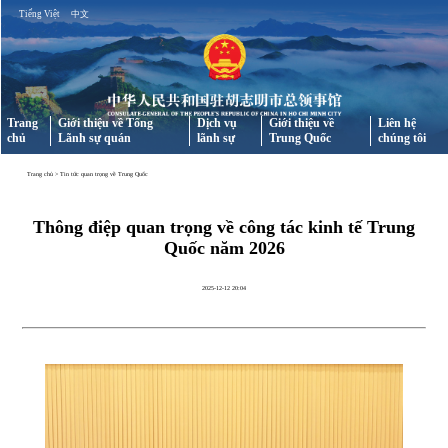
Tiếng Việt
中文
Trang
Giới thiệu về Tổng
Dịch vụ
Giới thiệu về
Liên hệ
chủ
Lãnh sự quán
lãnh sự
Trung Quốc
chúng tôi
Trang chủ
>
Tin tức quan trọng về Trung Quốc
Thông điệp quan trọng về công tác kinh tế Trung
Quốc năm 2026
2025-12-12 20:04