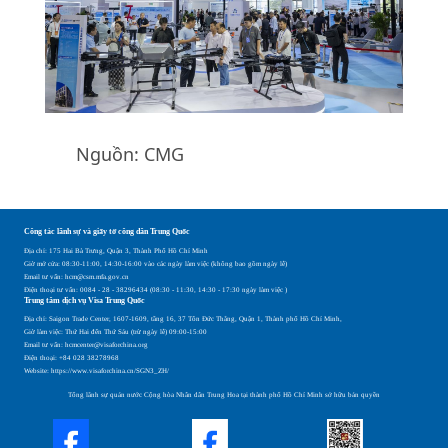
Nguồn: CMG
Công tác lãnh sự và giấy tờ công dân Trung Quốc
Địa chỉ: 175 Hai Bà Trưng, Quận 3, Thành Phố Hồ Chí Minh
Giờ mở cửa: 08:30-11:00, 14:30-16:00 vào các ngày làm việc (không bao gồm ngày lễ)
Email tư vấn: hcm@csm.mfa.gov.cn
Điện thoại tư vấn: 0084 - 28 - 38296434 (08:30 - 11:30, 14:30 - 17:30 ngày làm việc )
Trung tâm dịch vụ Visa Trung Quốc
Địa chỉ: Saigon Trade Center, 1607-1609, tầng 16, 37 Tôn Đức Thắng, Quận 1, Thành phố Hồ Chí Minh,
Giờ làm việc: Thứ Hai đến Thứ Sáu (trừ ngày lễ) 09:00-15:00
Email tư vấn: hcmcenter@visaforchina.org
Điện thoại: +84 028 38278968
Website: https://www.visaforchina.cn/SGN3_ZH/
Tổng lãnh sự quán nước Cộng hòa Nhân dân Trung Hoa tại thành phố Hồ Chí Minh sở hữu bản quyền