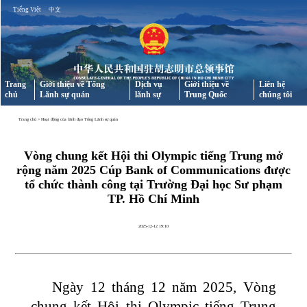
Tiếng Việt
中文
Trang
Giới thiệu về Tổng
Dịch vụ
Giới thiệu về
Liên hệ
chủ
Lãnh sự quán
lãnh sự
Trung Quốc
chúng tôi
Trang chủ
>
Hoạt động của lãnh đạo Tổng Lãnh sự quán
Vòng chung kết Hội thi Olympic tiếng Trung mở
rộng năm 2025 Cúp Bank of Communications được
tổ chức thành công tại Trường Đại học Sư phạm
TP. Hồ Chí Minh
2025-12-12 19:10
Ngày 12 tháng 12 năm 2025, Vòng
chung kết Hội thi Olympic tiếng Trung