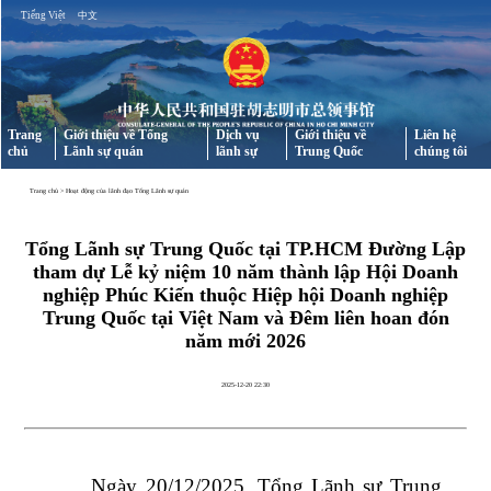
Tiếng Việt
中文
Trang
Giới thiệu về Tổng
Dịch vụ
Giới thiệu về
Liên hệ
chủ
Lãnh sự quán
lãnh sự
Trung Quốc
chúng tôi
Trang chủ
>
Hoạt động của lãnh đạo Tổng Lãnh sự quán
Tổng Lãnh sự Trung Quốc tại TP.HCM Đường Lập
tham dự Lễ kỷ niệm 10 năm thành lập Hội Doanh
nghiệp Phúc Kiến thuộc Hiệp hội Doanh nghiệp
Trung Quốc tại Việt Nam và Đêm liên hoan đón
năm mới 2026
2025-12-20 22:30
Ngày 20/12/2025, Tổng Lãnh sự Trung