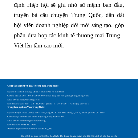
định Hiệp hội sẽ ghi nhớ sứ mệnh ban đầu,
truyền bá câu chuyện Trung Quốc, dẫn dắt
hội viên doanh nghiệp đổi mới sáng tạo, góp
phần đưa hợp tác kinh tế-thương mại Trung -
Việt lên tầm cao mới.
Công tác lãnh sự và giấy tờ công dân Trung Quốc
Địa chỉ: 175 Hai Bà Trưng, Quận 3, Thành Phố Hồ Chí Minh
Giờ mở cửa: 08:30-11:00, 14:30-16:00 vào các ngày làm việc (không bao gồm ngày lễ)
Email tư vấn: hcm@csm.mfa.gov.cn
Điện thoại tư vấn: 0084 - 28 - 38296434 (08:30 - 11:30, 14:30 - 17:30 ngày làm việc )
Trung tâm dịch vụ Visa Trung Quốc
Địa chỉ: Saigon Trade Center, 1607-1609, tầng 16, 37 Tôn Đức Thắng, Quận 1, Thành phố Hồ Chí Minh,
Giờ làm việc: Thứ Hai đến Thứ Sáu (trừ ngày lễ) 09:00-15:00
Email tư vấn: hcmcenter@visaforchina.org
Điện thoại: +84 028 38278968
Website: https://www.visaforchina.cn/SGN3_ZH/
Tổng lãnh sự quán nước Cộng hòa Nhân dân Trung Hoa tại thành phố Hồ Chí Minh sở hữu bản quyền