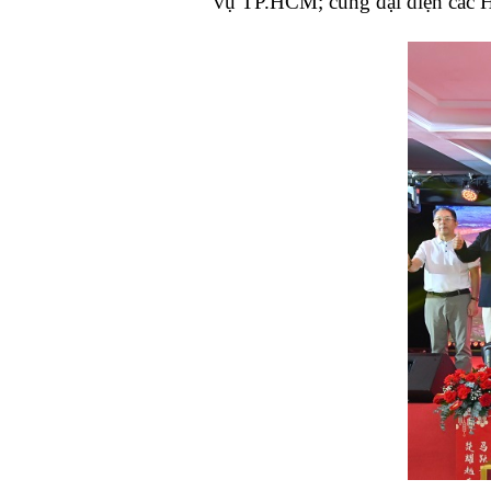
vụ TP.HCM; cùng đại diện các 