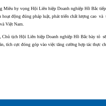
g Miêu hy vọng Hội
L
iên hiệp
D
oanh nghiệp Hồ Bắc tiếp 
ên hoạt động
đúng pháp luật
, phát triển chất lượng cao
và
t
và Việt Nam.
 Chủ tịch Hội
L
iên hiệp
D
oanh nghiệp Hồ Bắc
bày tỏ
sẽ
n, tích cực đóng góp vào việc tăng cường hợp tác thực ch