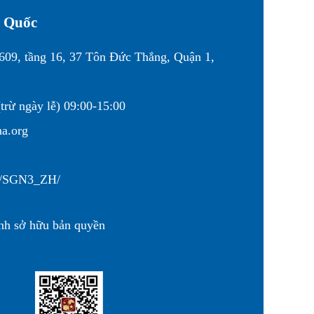
g Quốc
1609, tầng 16, 37 Tôn Đức Thắng, Quận 1,
trừ ngày lễ) 09:00-15:00
na.org
cn/SGN3_ZH/
nh sở hữu bản quyền