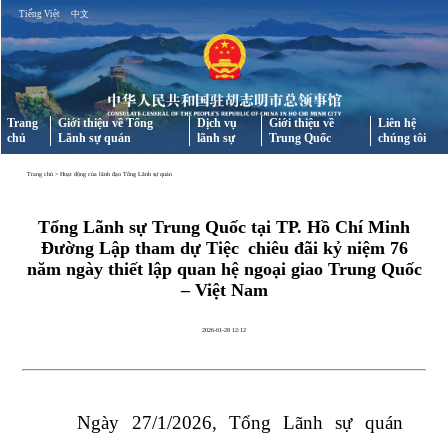
Tiếng Việt
中文
Trang
Giới thiệu về Tổng
Dịch vụ
Giới thiệu về
Liên hệ
chủ
Lãnh sự quán
lãnh sự
Trung Quốc
chúng tôi
Trang chủ
>
Hoạt động của lãnh đạo Tổng Lãnh sự quán
Tổng Lãnh sự Trung Quốc tại TP. Hồ Chí Minh
Đường Lập tham dự Tiệc chiêu đãi kỷ niệm 76
năm ngày thiết lập quan hệ ngoại giao Trung Quốc
– Việt Nam
2026-01-28 12:12
Ngày 27/1/2026, Tổng Lãnh sự quán