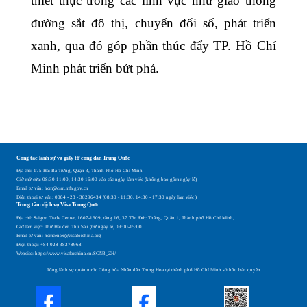
thiết thực trong các lĩnh vực như giao thông
đường sắt đô thị, chuyển đổi số, phát triển
xanh, qua đó góp phần thúc đẩy TP. Hồ Chí
Minh phát triển bứt phá.
Công tác lãnh sự và giấy tờ công dân Trung Quốc
Địa chỉ: 175 Hai Bà Trưng, Quận 3, Thành Phố Hồ Chí Minh
Giờ mở cửa: 08:30-11:00, 14:30-16:00 vào các ngày làm việc (không bao gồm ngày lễ)
Email tư vấn: hcm@csm.mfa.gov.cn
Điện thoại tư vấn: 0084 - 28 - 38296434 (08:30 - 11:30, 14:30 - 17:30 ngày làm việc )
Trung tâm dịch vụ Visa Trung Quốc
Địa chỉ: Saigon Trade Center, 1607-1609, tầng 16, 37 Tôn Đức Thắng, Quận 1, Thành phố Hồ Chí Minh,
Giờ làm việc: Thứ Hai đến Thứ Sáu (trừ ngày lễ) 09:00-15:00
Email tư vấn: hcmcenter@visaforchina.org
Điện thoại: +84 028 38278968
Website: https://www.visaforchina.cn/SGN3_ZH/
Tổng lãnh sự quán nước Cộng hòa Nhân dân Trung Hoa tại thành phố Hồ Chí Minh sở hữu bản quyền