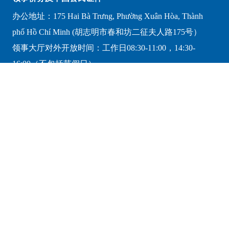
办公地址：175 Hai Bà Trưng, Phường Xuân Hòa, Thành
phố Hồ Chí Minh (胡志明市春和坊二征夫人路175号）
领事大厅对外开放时间：工作日08:30-11:00，14:30-
16:00（不包括节假日）
业务咨询邮箱：hcm@csm.mfa.gov.cn
证件咨询电话：0084-28-38296434（工作日08:30-11:30，
14：30-17:30）
中国签证申请服务中心
地址：Saigon Trade Center, 1607-1609, 16th Floor, 37 Tôn
Đức Thắng, Phường Sài Gòn, TP.HCM,
办公时间：周一至周五（节假日除外）09:00-15:00
咨询邮箱：hcmcenter@visaforchina.org
咨询电话：+84 028 38278968
网址：https://www.visaforchina.cn/SGN3_ZH/