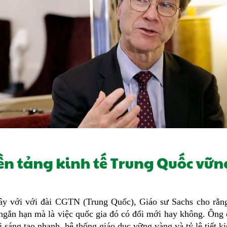
y với với đài CGTN (Trung Quốc), Giáo sư Sachs cho rằng 
 ngắn hạn mà là việc quốc gia đó có đổi mới hay không. Ông
 sáng tạo nhanh, hệ thống giáo dục vững vàng và tỷ lệ tiết k