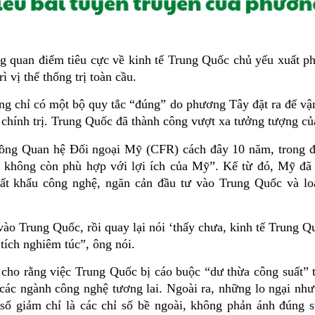
 quan điểm tiêu cực về kinh tế Trung Quốc chủ yếu xuất phát 
vị thế thống trị toàn cầu.
ng chỉ có một bộ quy tắc “đúng” do phương Tây đặt ra để vậ
ịa chính trị. Trung Quốc đã thành công vượt xa tưởng tượng c
 đồng Quan hệ Đối ngoại Mỹ (CFR) cách đây 10 năm, trong 
 không còn phù hợp với lợi ích của Mỹ”. Kể từ đó, Mỹ đã 
t khẩu công nghệ, ngăn cản đầu tư vào Trung Quốc và lo
ào Trung Quốc, rồi quay lại nói ‘thấy chưa, kinh tế Trung Q
tích nghiêm túc”, ông nói.
 cho rằng việc Trung Quốc bị cáo buộc “dư thừa công suất” th
các ngành công nghệ tương lai. Ngoài ra, những lo ngại như 
ố giảm chỉ là các chỉ số bề ngoài, không phản ánh đúng s