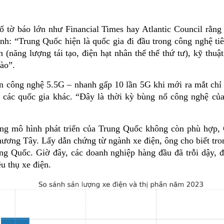
ố tờ báo lớn như Financial Times hay Atlantic Council rằng
h: “Trung Quốc hiện là quốc gia đi đầu trong công nghệ tiên
 (năng lượng tái tạo, điện hạt nhân thế thế thứ tư), kỹ thuậ
ào”.
ển công nghệ 5.5G – nhanh gấp 10 lần 5G khi mới ra mắt ch
i các quốc gia khác. “Đây là thời kỳ bùng nổ công nghệ củ
rằng mô hình phát triển của Trung Quốc không còn phù hợp, 
hương Tây. Lấy dẫn chứng từ ngành xe điện, ông cho biết tr
rung Quốc. Giờ đây, các doanh nghiệp hàng đầu đã trỗi dậy, 
êu thụ xe điện.