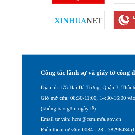
Công tác lãnh sự và giấy tờ công
Địa chỉ: 175 Hai Bà Trưng, Quận 3, Thàn
Giờ mở cửa: 08:30-11:00, 14:30-16:00 vào
(không bao gồm ngày lễ)
Email tư vấn: hcm@csm.mfa.gov.cn
Điện thoại tư vấn: 0084 - 28 - 38296434 (0