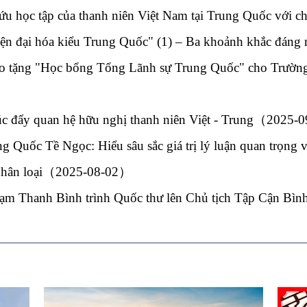
ứu học tập của thanh niên Việt Nam tại Trung Quốc với c
 hiện đại hóa kiểu Trung Quốc" (1) – Ba khoảnh khắc đ
ao tặng "Học bổng Tổng Lãnh sự Trung Quốc" cho Trườ
húc đẩy quan hệ hữu nghị thanh niên Việt - Trung（2025
 Quốc Tề Ngọc: Hiểu sâu sắc giá trị lý luận quan trọng và
i nhân loại（2025-08-02）
Phạm Thanh Bình trình Quốc thư lên Chủ tịch Tập Cận 