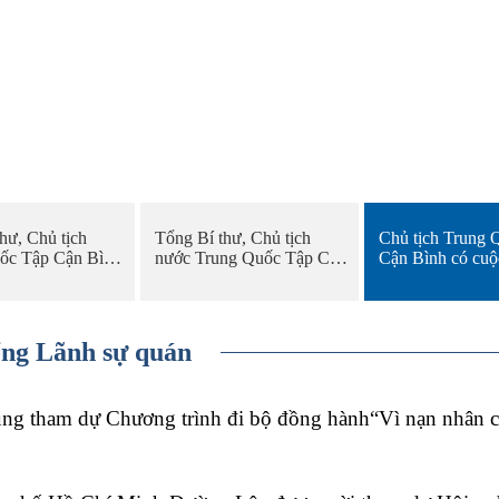
hư, Chủ tịch
Tổng Bí thư, Chủ tịch
Chủ tịch Trung 
ốc Tập Cận Bình
nước Trung Quốc Tập Cận
Cận Bình có cuô
ới Tổng Bí thư
Bình hội đàm với Tổng Bí
mô nhỏ với Tổng
 động, Chủ tịch
thư, Chủ tịch nước Lào
Mỹ Donald Trum
Triều Tiên Kim
Thongloun Sisoulith
Trung Nam Hải
ổng Lãnh sự quán
 tham dự Chương trình đi bộ đồng hành“Vì nạn nhân ch