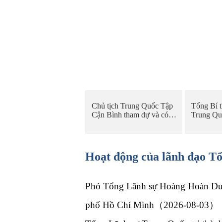
Chủ tịch Trung Quốc Tập
Tổng Bí t
Cận Bình tham dự và có
Trung Qu
bài phát biểu dẫn đề tại lễ
hội đàm v
khai mạc Hội nghị Trí tuệ
Đảng Lao
nhân tạo Thế giới 2026 và
Quốc vụ 
Hội nghị Cấp cao về Quản
Jong-un
Hoạt động của lãnh đạo T
trị Trí tuệ nhân tạo Toàn
cầu
Phó Tổng Lãnh sự Hoàng Hoàn Dung
phố Hồ Chí Minh（2026-08-03）