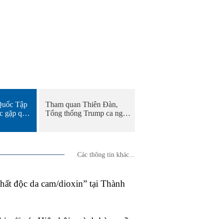
Quốc Tập
Tham quan Thiên Đàn,
̣c gặp quy
Tổng thống Trump ca ngợi
 thống
“Trung Quốc quá đẹp”
p tại
Các thông tin khác...
ất độc da cam/dioxin” tại Thành