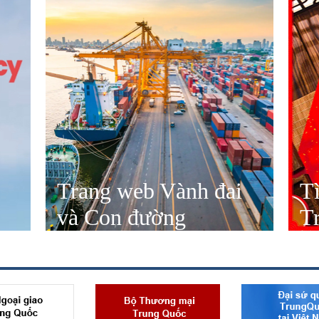
Trang web Vành đai
T
và Con đường
T