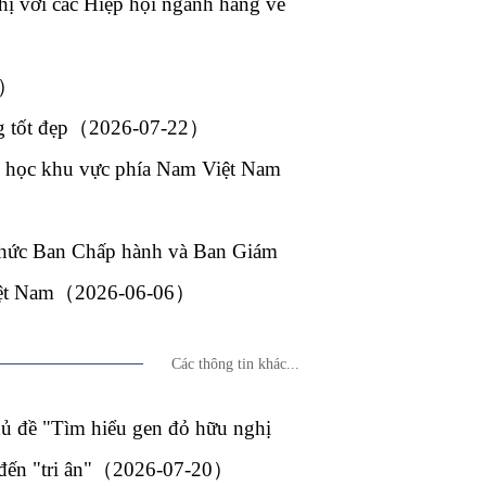
 với các Hiệp hội ngành hàng về
6）
ông tốt đẹp（2026-07-22）
ại học khu vực phía Nam Việt Nam
hức Ban Chấp hành và Ban Giám
 Việt Nam（2026-06-06）
Các thông tin khác...
hủ đề "Tìm hiểu gen đỏ hữu nghị
ò" đến "tri ân"（2026-07-20）