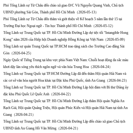
Phó Tổng Lãnh sự Từ Châu đến chào xã giao Đ/C Vũ Nguyễn Quang Vinh, Chủ tịch
UBND phường Sài Gòn, Thành phố Hồ Chí Minh（2026-05-13）
Phó Tổng Lãnh sự Từ Châu đến thăm và giới thiệu về Kế hoạch 5 năm lần thứ 15 tại
Trường Đại học Ngoại ngữ - Tin học Thành phố Hồ Chí Minh（2026-05-12）
Tổng Lãnh sự Trung Quốc tại TP. Hồ Chí Minh Đường Lập dự tiệc tối “Intangible Hong
Kong” năm 2026 của Hiệp hội Doanh nghiệp Hồng Kông tại Việt Nam（2026-05-09）
​Tổng Lãnh sự quán Trung Quốc tại TP.HCM trao tặng sách cho Trường Cao đẳng Sài
Gòn（2026-04-25）
Ngày Quốc tế Tiếng Trung tại khu vực phía Nam Việt Nam: Chuỗi hoạt động đa sắc màu
khơi dậy làn sóng yêu thích ngôn ngữ và văn hóa Trung Hoa（2026-04-24）
Tổng Lãnh sự Trung Quốc tại TP.HCM Đường Lập đã đến thăm Hội quán Hải Nam và
các cơ sở văn hóa người Hoa khác tại Đặc khu Phú Quốc, tỉnh An Giang（2026-04-23）
Tổng Lãnh sự Trung Quốc tại TP. Hồ Chí Minh Đường Lập hội đàm với Bí thư Đảng ủy
đặc khu Phú Quốc Lê Quốc Anh（2026-04-22）
Tổng Lãnh sự Trung Quốc tại TP. Hồ Chí Minh Đường Lập thăm Hội quán Nghĩa An
Rạch Giá, Hội quán Quảng Triệu, Hội quán Phúc Kiến và Hội quán Hải Nam tại tỉnh An
Giang（2026-04-21）
Tổng Lãnh sự Trung Quốc tại TP. Hồ Chí Minh Đường Lập đến chào xã giao Chủ tịch
UBND tỉnh An Giang Hồ Văn Mừng（2026-04-21）