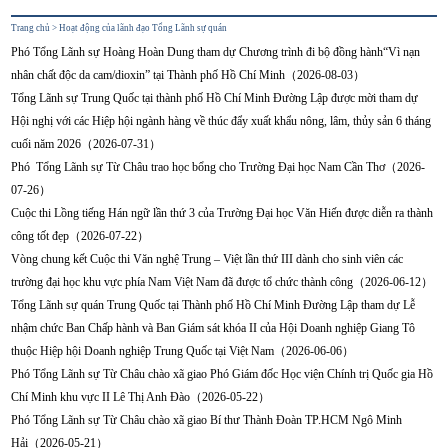
Trang chủ
>
Hoạt động của lãnh đạo Tổng Lãnh sự quán
Phó Tổng Lãnh sự Hoàng Hoàn Dung tham dự Chương trình đi bộ đồng hành“Vì nạn
nhân chất độc da cam/dioxin” tại Thành phố Hồ Chí Minh（2026-08-03）
Tổng Lãnh sự Trung Quốc tại thành phố Hồ Chí Minh Đường Lập được mời tham dự
Hội nghị với các Hiệp hội ngành hàng về thúc đẩy xuất khẩu nông, lâm, thủy sản 6 tháng
cuối năm 2026（2026-07-31）
Phó Tổng Lãnh sự Từ Châu trao học bổng cho Trường Đại học Nam Cần Thơ（2026-
07-26）
Cuộc thi Lồng tiếng Hán ngữ lần thứ 3 của Trường Đại học Văn Hiến được diễn ra thành
công tốt đẹp（2026-07-22）
Vòng chung kết Cuộc thi Văn nghệ Trung – Việt lần thứ III dành cho sinh viên các
trường đại học khu vực phía Nam Việt Nam đã được tổ chức thành công（2026-06-12）
Tổng Lãnh sự quán Trung Quốc tại Thành phố Hồ Chí Minh Đường Lập tham dự Lễ
nhậm chức Ban Chấp hành và Ban Giám sát khóa II của Hội Doanh nghiệp Giang Tô
thuộc Hiệp hội Doanh nghiệp Trung Quốc tại Việt Nam（2026-06-06）
Phó Tổng Lãnh sự Từ Châu chào xã giao Phó Giám đốc Học viện Chính trị Quốc gia Hồ
Chí Minh khu vực II Lê Thị Anh Đào（2026-05-22）
Phó Tổng Lãnh sự Từ Châu chào xã giao Bí thư Thành Đoàn TP.HCM Ngô Minh
Hải（2026-05-21）