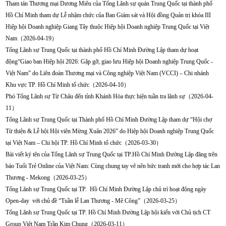
Tham tán Thương mại Dương Miêu của Tổng Lãnh sự quán Trung Quốc tại thành phố
Hồ Chí Minh tham dự Lễ nhậm chức của Ban Giám sát và Hội đồng Quản trị khóa III
Hiệp hội Doanh nghiệp Giang Tây thuộc Hiệp hội Doanh nghiệp Trung Quốc tại Việt
Nam（2026-04-19）
Tổng Lãnh sự Trung Quốc tại thành phố Hồ Chí Minh Đường Lập tham dự hoạt
động“Giao ban Hiệp hội 2026: Gặp gỡ, giao lưu Hiệp hội Doanh nghiệp Trung Quốc -
Việt Nam” do Liên đoàn Thương mại và Công nghiệp Việt Nam (VCCI) – Chi nhánh
Khu vực TP. Hồ Chí Minh tổ chức（2026-04-10）
Phó Tổng Lãnh sự Từ Châu đến tỉnh Khánh Hòa thực hiện tuần tra lãnh sự（2026-04-
11）
Tổng Lãnh sự Trung Quốc tại Thành phố Hồ Chí Minh Đường Lập tham dự “Hội chợ
Từ thiện & Lễ hội Hội viên Mừng Xuân 2026” do Hiệp hội Doanh nghiệp Trung Quốc
tại Việt Nam – Chi hội TP. Hồ Chí Minh tổ chức（2026-03-30）
Bài viết ký tên của Tổng Lãnh sự Trung Quốc tại TP.Hồ Chí Minh Đường Lập đăng trên
báo Tuổi Trẻ Online của Việt Nam: Cùng chung tay vẽ nên bức tranh mới cho hợp tác Lan
Thương - Mekong（2026-03-25）
Tổng Lãnh sự Trung Quốc tại TP. Hồ Chí Minh Đường Lập chủ trì hoạt động ngày
Open-day với chủ đề “Tuần lễ Lan Thương - Mê Công”（2026-03-25）
Tổng Lãnh sự Trung Quốc tại TP. Hồ Chí Minh Đường Lập hội kiến với Chủ tịch CT
Group Việt Nam Trần Kim Chung（2026-03-11）