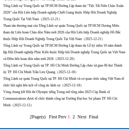
Tổng Lãnh sự Trung Quốc tại TP.HCM Đường Lập tham dự “Tiệc Tất Niên Chào Xuân
2026” của Hội Liên hiệp Doanh nghiệp Chiết Giang thuộc Hiệp Hội Doanh Nghiệp
Trung Quốc Tại Việt Nam（2025-12-21）
Tham tán thương mại của Tổng Lãnh sự quán Trung Quốc tại TP.HCM Dương Miêu
tham dự Liên hoan Chào đón Năm mới 2026 của Hội Liên hiệp Doanh nghiệp Hồ Bắc
thuộc Hiệp Hội Doanh Nghiệp Trung Quốc Tại Việt Nam（2025-12-21）
Tổng Lãnh sự Trung Quốc tại TP.HCM Đường Lập tham dự Lễ kỷ niệm 10 năm thành
lập Hội Doanh nghiệp Phúc Kiến thuộc Hiệp hội Doanh nghiệp Trung Quốc tại Việt Nam
và Đêm liên hoan đón năm mới 2026（2025-12-20）
Tổng Lãnh sự Trung Quốc tại TP. Hồ Chí Minh Đường Lập chào xã giao Bí thư Thành
ủy TP. Hồ Chí Minh Trần Lưu Quang（2025-12-18）
Tổng Lãnh sự quán Trung Quốc tại TP. Hồ Chí Minh và cơ quan chức năng Việt Nam tổ
chức hội nghị liên tịch về công tác lãnh sự（2025-12-18）
Vòng chung kết Hội thi Olympic tiếng Trung mở rộng năm 2025 Cúp Bank of
Communications được tổ chức thành công tại Trường Đại học Sư phạm TP. Hồ Chí
Minh（2025-12-12）
2Page(s) First Prev
1
2
Next
Final