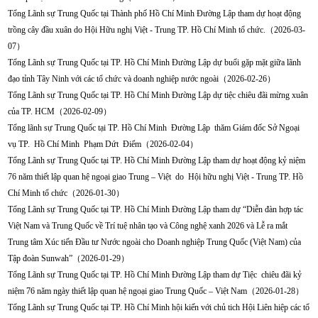
Tổng Lãnh sự Trung Quốc tại Thành phố Hồ Chí Minh Đường Lập tham dự hoạt động
trồng cây đầu xuân do Hội Hữu nghị Việt - Trung TP. Hồ Chí Minh tổ chức.（2026-03-
07）
Tổng Lãnh sự Trung Quốc tại TP. Hồ Chí Minh Đường Lập dự buổi gặp mặt giữa lãnh
đạo tỉnh Tây Ninh với các tổ chức và doanh nghiệp nước ngoài（2026-02-26）
Tổng Lãnh sự Trung Quốc tại TP. Hồ Chí Minh Đường Lập dự tiệc chiêu đãi mừng xuân
của TP. HCM（2026-02-09）
Tổng lãnh sự Trung Quốc tại TP. Hồ Chí Minh Đường Lập thăm Giám đốc Sở Ngoại
vụ TP. Hồ Chí Minh Phạm Dứt Điểm（2026-02-04）
Tổng Lãnh sự Trung Quốc tại TP. Hồ Chí Minh Đường Lập tham dự hoạt động kỷ niệm
76 năm thiết lập quan hệ ngoại giao Trung – Việt do Hội hữu nghị Việt - Trung TP. Hồ
Chí Minh tổ chức（2026-01-30）
Tổng Lãnh sự Trung Quốc tại TP. Hồ Chí Minh Đường Lập tham dự “Diễn đàn hợp tác
Việt Nam và Trung Quốc về Trí tuệ nhân tạo và Công nghệ xanh 2026 và Lễ ra mắt
Trung tâm Xúc tiến Đầu tư Nước ngoài cho Doanh nghiệp Trung Quốc (Việt Nam) của
Tập đoàn Sunwah”（2026-01-29）
Tổng Lãnh sự Trung Quốc tại TP. Hồ Chí Minh Đường Lập tham dự Tiệc chiêu đãi kỷ
niệm 76 năm ngày thiết lập quan hệ ngoại giao Trung Quốc – Việt Nam（2026-01-28）
Tổng Lãnh sự Trung Quốc tại TP. Hồ Chí Minh hội kiến với chủ tich Hội Liên hiệp các tổ