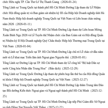
chức Hữu nghị TP. Cần Thơ Lê Thị Thanh Giang（2026-01-24）
Tổng Lãnh sự Trung Quốc tại thành phố Hồ Chí Minh Đường Lập tham dự Lễ Nhậm
chức Hội đồng quản trị và Ban giám sát nhiệm kỳ III của Hiệp hội Doanh nghiệp tỉnh Hà
Nam thuộc Hiệp hội doanh nghiệp Trung Quốc tại Việt Nam và Liên hoan chào mừng
năm 2026（2026-01-11）
Tổng Lãnh sự Trung Quốc tại TP. Hồ Chí Minh Đường Lập tham dự Liên hoan Mừng
Xuân Bính Ngọ 2026 và Lễ Tuyên thệ Nhậm chức của Ban Giám sát và Hội đồng Quản
trị Nhiệm kỳ II Hội Doanh nghiệp Quý Châu thuộc Hiệp hội Thương mại Trung Quốc tại
Việt Nam（2026-01-04）
Tổng Lãnh sự Trung Quốc tại TP. Hồ Chí Minh Đường Lập chủ trì Lễ chào cờ đầu năm
mới và Lễ khai mạc Triển lãm ảnh Ngoại giao Nguyên thủ（2026-01-01）
Tổng Lãnh sự Đường Lập tại TP. Hồ Chí Minh tham dự Lễ công bố “Bộ luật Dân sự
nước Cộng hòa Nhân dân Trung Hoa”（Bản dịch)（2025-12-29）
​Tổng Lãnh sự Trung Quốc Đường Lập tham dự phiên họp lần thứ ba của Hội đồng Quản
trị khóa I Hiệp hội Doanh nghiệp Trung Quốc tại Việt Nam（2025-12-27）
Tổng Lãnh sự Trung Quốc tại thành phố Hồ Chí Minh Đường Lập thăm Trung tâm Đào
tạo Bồi dưỡng Kiến thức Ngoại giao và Ngoại ngữ thành phố Hồ Chí Minh（2025-12-
25）
Tổng Lãnh sự Trung Quốc tại TP. Hồ Chí Minh Đường Lập tiếp Phó Giám đốc Sở Ngoại
vụ tỉnh Đồng Nai Nguyễn Viết Thắng（2025-12-22）