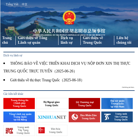
Tiếng Việt
中文
Trang
Giới thiệu về Tổng
Dịch vụ
Giới thiệu về
Liên hệ
chủ
Lãnh sự quán
lãnh sự
Trung Quốc
chúng tôi
Dịch vụ lãnh sự
THÔNG BÁO VỀ VIỆC TRIỂN KHAI DỊCH VỤ NỘP ĐƠN XIN THỊ THỰC
TRUNG QUỐC TRỰC TUYẾN（2025-06-26）
​Giới thiệu về thị thực Trung Quốc（2025-06-18）
Các thông tin khác...
Các liên kết khác