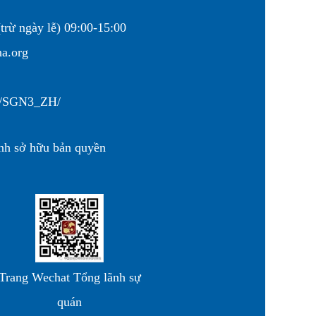
trừ ngày lễ) 09:00-15:00
na.org
cn/SGN3_ZH/
nh sở hữu bản quyền
Trang Wechat Tổng lãnh sự
quán