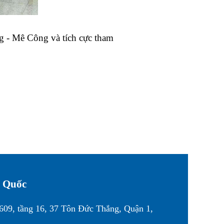
g - Mê Công và tích cực tham
g Quốc
1609, tầng 16, 37 Tôn Đức Thắng, Quận 1,