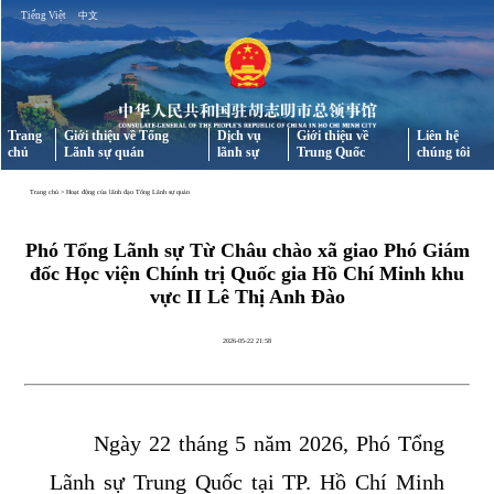
Tiếng Việt
中文
Trang
Giới thiệu về Tổng
Dịch vụ
Giới thiệu về
Liên hệ
chủ
Lãnh sự quán
lãnh sự
Trung Quốc
chúng tôi
Trang chủ
>
Hoạt động của lãnh đạo Tổng Lãnh sự quán
Phó Tổng Lãnh sự Từ Châu chào xã giao Phó Giám
đốc Học viện Chính trị Quốc gia Hồ Chí Minh khu
vực II Lê Thị Anh Đào
2026-05-22 21:58
Ngày 22 tháng 5 năm 2026, Phó Tổng
Lãnh sự Trung Quốc tại TP. Hồ Chí Minh