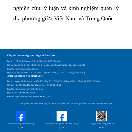
nghiên cứu lý luận và kinh nghiệm quản lý
địa phương giữa Việt Nam và Trung Quốc.
Công tác lãnh sự và giấy tờ công dân Trung Quốc
Địa chỉ: 175 Hai Bà Trưng, Quận 3, Thành Phố Hồ Chí Minh
Giờ mở cửa: 08:30-11:00, 14:30-16:00 vào các ngày làm việc (không bao gồm ngày lễ)
Email tư vấn: hcm@csm.mfa.gov.cn
Điện thoại tư vấn: 0084 - 28 - 38296434 (08:30 - 11:30, 14:30 - 17:30 ngày làm việc )
Trung tâm dịch vụ Visa Trung Quốc
Địa chỉ: Saigon Trade Center, 1607-1609, tầng 16, 37 Tôn Đức Thắng, Quận 1, Thành phố Hồ Chí Minh,
Giờ làm việc: Thứ Hai đến Thứ Sáu (trừ ngày lễ) 09:00-15:00
Email tư vấn: hcmcenter@visaforchina.org
Điện thoại: +84 028 38278968
Website: https://www.visaforchina.cn/SGN3_ZH/
Tổng lãnh sự quán nước Cộng hòa Nhân dân Trung Hoa tại thành phố Hồ Chí Minh sở hữu bản quyền
Facebook Tổng lãnh sự Trung
Facebook Tổng lãnh sự quán Trung
Trang Wechat Tổng lãnh sự
Quốc
Quốc
quán