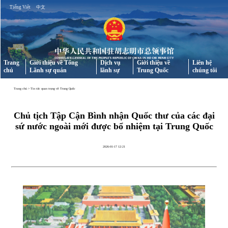
Tiếng Việt
中文
Trang
Giới thiệu về Tổng
Dịch vụ
Giới thiệu về
Liên hệ
chủ
Lãnh sự quán
lãnh sự
Trung Quốc
chúng tôi
Trang chủ
>
Tin tức quan trọng về Trung Quốc
Chủ tịch Tập Cận Bình nhận Quốc thư của các đại
sứ nước ngoài mới được bổ nhiệm tại Trung Quốc
2026-01-17 12:21