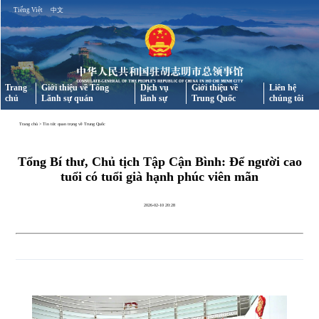
Tiếng Việt
中文
Trang
Giới thiệu về Tổng
Dịch vụ
Giới thiệu về
Liên hệ
chủ
Lãnh sự quán
lãnh sự
Trung Quốc
chúng tôi
Trang chủ
>
Tin tức quan trọng về Trung Quốc
Tổng Bí thư, Chủ tịch Tập Cận Bình: Để người cao
tuổi có tuổi già hạnh phúc viên mãn
2026-02-10 20:28