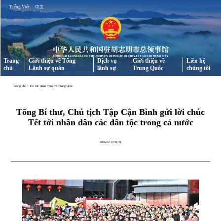
Tiếng Việt
中文
Trang
Giới thiệu về Tổng
Dịch vụ
Giới thiệu về
Liên hệ
chủ
Lãnh sự quán
lãnh sự
Trung Quốc
chúng tôi
Trang chủ
>
Tin tức quan trọng về Trung Quốc
Tổng Bí thư, Chủ tịch Tập Cận Bình gửi lời chúc
Tết tới nhân dân các dân tộc trong cả nước
2026-02-10 21:21