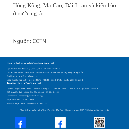
Hồng Kông, Ma Cao, Đài Loan và kiều bào
ở nước ngoài.
Nguồn: CGTN
Công tác lãnh sự và giấy tờ công dân Trung Quốc
Địa chỉ: 175 Hai Bà Trưng, Quận 3, Thành Phố Hồ Chí Minh
Giờ mở cửa: 08:30-11:00, 14:30-16:00 vào các ngày làm việc (không bao gồm ngày lễ)
Email tư vấn: hcm@csm.mfa.gov.cn
Điện thoại tư vấn: 0084 - 28 - 38296434 (08:30 - 11:30, 14:30 - 17:30 ngày làm việc )
Trung tâm dịch vụ Visa Trung Quốc
Địa chỉ: Saigon Trade Center, 1607-1609, tầng 16, 37 Tôn Đức Thắng, Quận 1, Thành phố Hồ Chí Minh,
Giờ làm việc: Thứ Hai đến Thứ Sáu (trừ ngày lễ) 09:00-15:00
Email tư vấn: hcmcenter@visaforchina.org
Điện thoại: +84 028 38278968
Website: https://www.visaforchina.cn/SGN3_ZH/
Tổng lãnh sự quán nước Cộng hòa Nhân dân Trung Hoa tại thành phố Hồ Chí Minh sở hữu bản quyền