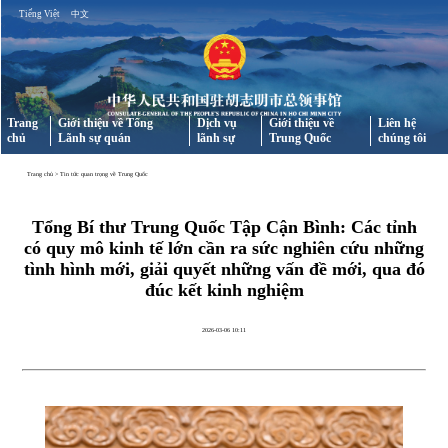
Tiếng Việt
中文
Trang
Giới thiệu về Tổng
Dịch vụ
Giới thiệu về
Liên hệ
chủ
Lãnh sự quán
lãnh sự
Trung Quốc
chúng tôi
Trang chủ
>
Tin tức quan trọng về Trung Quốc
Tổng Bí thư Trung Quốc Tập Cận Bình: Các tỉnh
có quy mô kinh tế lớn cần ra sức nghiên cứu những
tình hình mới, giải quyết những vấn đề mới, qua đó
đúc kết kinh nghiệm
2026-03-06 10:11