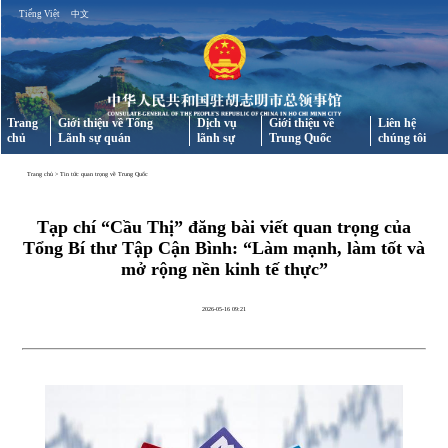
Tiếng Việt
中文
Trang
Giới thiệu về Tổng
Dịch vụ
Giới thiệu về
Liên hệ
chủ
Lãnh sự quán
lãnh sự
Trung Quốc
chúng tôi
Trang chủ
>
Tin tức quan trọng về Trung Quốc
Tạp chí “Cầu Thị” đăng bài viết quan trọng của
Tổng Bí thư Tập Cận Bình: “Làm mạnh, làm tốt và
mở rộng nền kinh tế thực”
2026-05-16 09:21