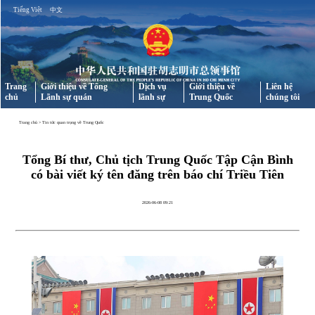
Tiếng Việt
中文
Trang
Giới thiệu về Tổng
Dịch vụ
Giới thiệu về
Liên hệ
chủ
Lãnh sự quán
lãnh sự
Trung Quốc
chúng tôi
Trang chủ
>
Tin tức quan trọng về Trung Quốc
Tổng Bí thư, Chủ tịch Trung Quốc Tập Cận Bình
có bài viết ký tên đăng trên báo chí Triều Tiên
2026-06-08 09:21