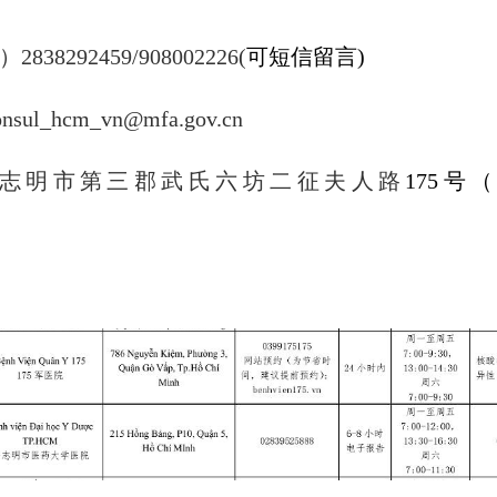
）
2838292459/908002226(
可短信留言
)
onsul_hcm_vn@mfa.gov.cn
志明市第三郡武氏六坊二征夫人路
175
号