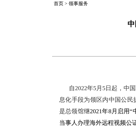
首页
>
领事服务
中
自
2022
年
5
月
5
日起，中国
息化手段为领区内中国公民
是总领馆继
2021
年
8
月启用“
当事人办理海外远程视频公