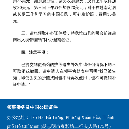
用
35
美元，如加急办理，需另收加急费，次日上午取件加
收
30
美元，第三日上午取件加收
20
美元；对于在越南定居
或长期工作和学习的中国公民，可补发护照，费用
35
美
元。
三、请您领取补办证件后，持我馆出具的照会前往越
南出入境管理部门补办越南签证。
四、注意事项：
已提交到使领馆的护照遗失补发申请任何情况下均不
可取消或撤回。请申请人在领事协助表中写明“我已被告
知，即使丢失的护照找回也不能再次使用，也不可撤销补
证申请。”
领事侨务及中国公民证件
办公地址：175 Hai Bà Trưng, Phường Xuân Hòa, Thành
phố Hồ Chí Minh (胡志明市春和坊二征夫人路175号）