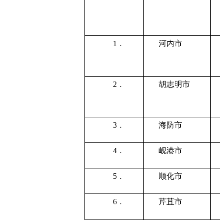
1．
河内市
2．
胡志明市
3．
海防市
4．
岘港市
5．
顺化市
6．
芹苴市