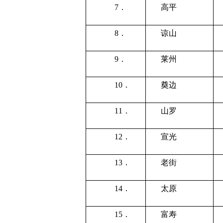
7．
高平
8．
谅山
9．
莱州
10．
奠边
11．
山罗
12．
宣光
13．
老街
14．
太原
15．
富寿