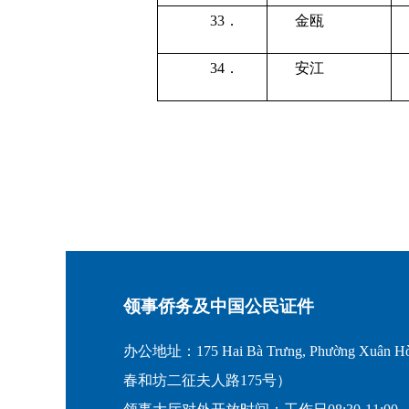
33．
金瓯
34．
安江
领事侨务及中国公民证件
办公地址：175 Hai Bà Trưng, Phường Xuân Hò
春和坊二征夫人路175号）