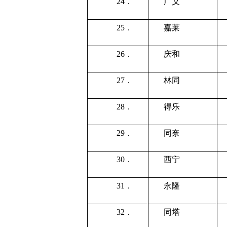
24．
广义
25．
嘉莱
26．
庆和
27．
林同
28．
得乐
29．
同奈
30．
西宁
31．
永隆
32．
同塔