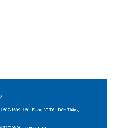
心
607-1609, 16th Floor, 37 Tôn Đức Thắng,