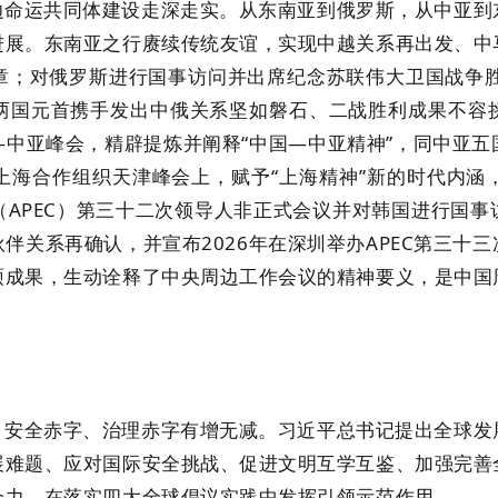
运共同体建设走深走实。从东南亚到俄罗斯，从中亚到东
进展。东南亚之行赓续传统友谊，实现中越关系再出发、中
章；对俄罗斯进行国事访问并出席纪念苏联伟大卫国战争胜
两国元首携手发出中俄关系坚如磐石、二战胜利成果不容
中亚峰会，精辟提炼并阐释“中国—中亚精神”，同中亚
上海合作组织天津峰会上，赋予“上海精神”新的时代内涵
APEC）第三十二次领导人非正式会议并对韩国进行国
伴关系再确认，并宣布2026年在深圳举办APEC第三十
硕成果，生动诠释了中央周边工作会议的精神要义，是中国
全赤字、治理赤字有增无减。习近平总书记提出全球发展
展难题、应对国际安全挑战、促进文明互学互鉴、加强完善
合力，在落实四大全球倡议实践中发挥引领示范作用。