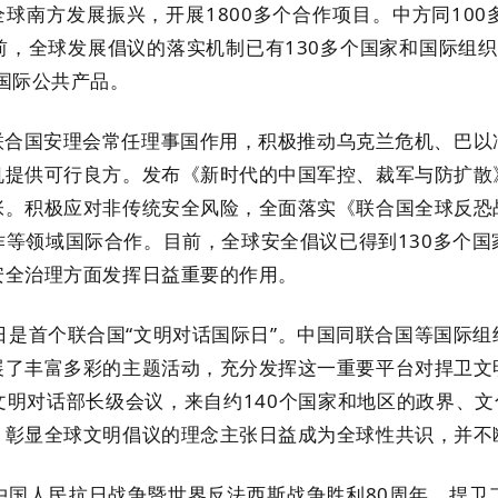
全球南方发展振兴，开展1800多个合作项目。中方同10
，全球发展倡议的落实机制已有130多个国家和国际组织
国际公共产品。
国安理会常任理事国作用，积极推动乌克兰危机、巴以冲
机提供可行良方。发布《新时代的中国军控、裁军与防扩散
张。积极应对非传统安全风险，全面落实《联合国全球反恐
等领域国际合作。目前，全球安全倡议已得到130多个
安全治理方面发挥日益重要的作用。
是首个联合国“文明对话国际日”。中国同联合国等国际
展了丰富多彩的主题活动，充分发挥这一重要平台对捍卫文
明对话部长级会议，来自约140个国家和地区的政界、文
，彰显全球文明倡议的理念主张日益成为全球性共识，并
人民抗日战争暨世界反法西斯战争胜利80周年，捍卫二