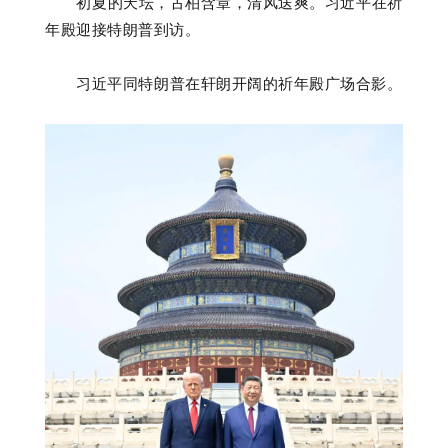
初夏的天坛，古柏含章，清风送爽。习近平在祈
年殿迎接特朗普到访。
习近平同特朗普在轩朗开阔的祈年殿广场合影。