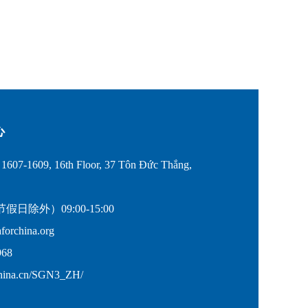
心
607-1609, 16th Floor, 37 Tôn Đức Thắng,
除外）09:00-15:00
rchina.org
68
hina.cn/SGN3_ZH/