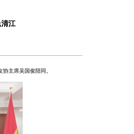
氏清江
中友协主席吴国俊陪同。