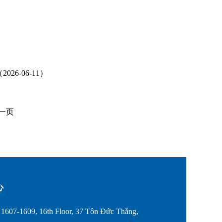
-06-11）
一页
心
607-1609, 16th Floor, 37 Tôn Đức Thắng,